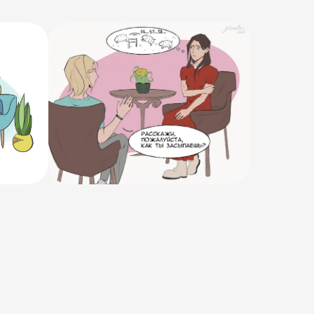
05.10. 2025
Бессонница и
тревожность при
засыпании.