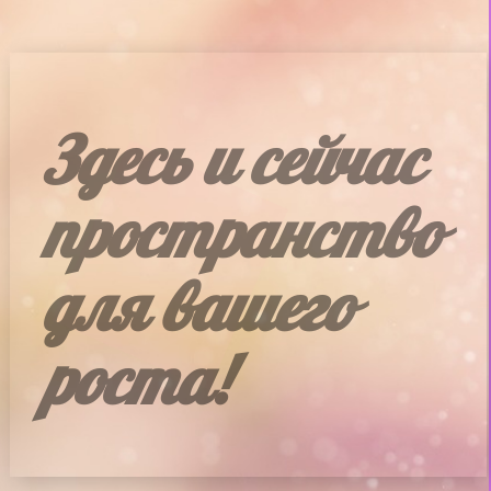
ь и сейчас
транство
вашего
а!