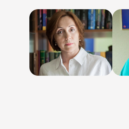
31.07
11.07.2025.
Мой
Психосоматический
физ
симптом
мас
геш