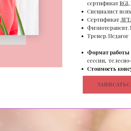
сертификат
RGI
,
Специалист пси
Сертификат
ЛГТ
Физиотерапевт.
Тренер. Педагог
Формат работы
сессии, ​ телесн
Стоимость конс
ЗАПИСАТЬС