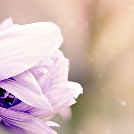
Здес
прос
для 
рост