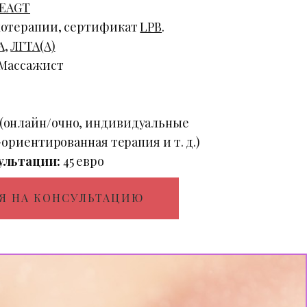
EAGT
хотерапии, сертификат
LPB
.
А
,
ЛГТА(А)
 Массажист
(онлайн/очно, индивидуальные
о-ориентированная терапия и т. д.)
ультации:
45 евро
Я НА КОНСУЛЬТАЦИЮ