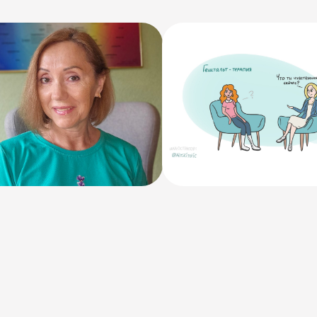
.2025
01.08. 2025
 путь от
Что значит «быть
иотерапевта и
рядом» в терапии
сажиста к
тальт-терапевту