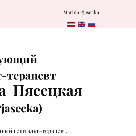
Marina Pjasecka
кующий
-терапевт
а Пясецкая
jasecka)
ный гештальт-терапевт,