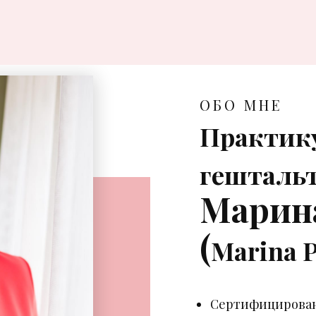
ОБО МНЕ
Практи
гештальт
Марин
(
Marina P
Сертифицирован