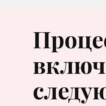
Проце
включа
следу