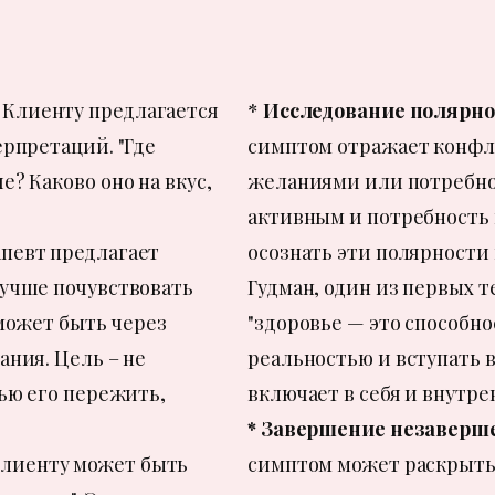
:
Клиенту предлагается
*
Исследование полярно
ерпретаций. "Где
симптом отражает конф
? Каково оно на вкус,
желаниями или потребно
активным и потребность 
певт предлагает
осознать эти полярности 
лучше почувствовать
Гудман, один из первых 
 может быть через
"здоровье — это способно
ания. Цель – не
реальностью и вступать в 
тью его пережить,
включает в себя и внутр
* Завершение незаверш
лиенту может быть
симптом может раскрыть