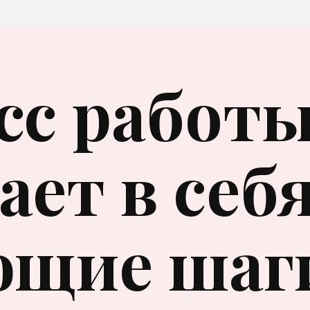
сс работ
ет в себ
ющие шаг