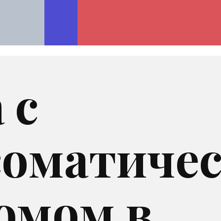
 с
соматиче
омом в