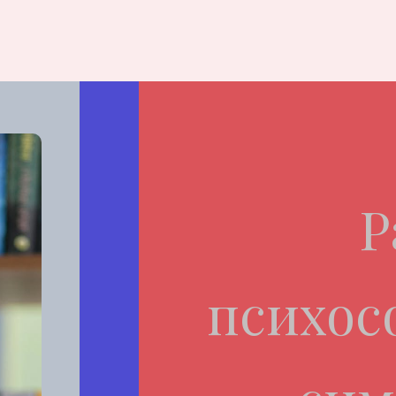
Р
психос