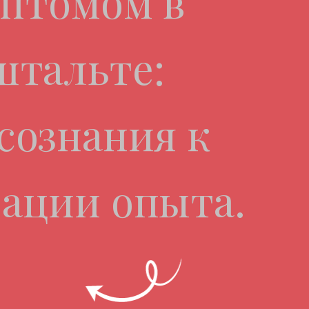
птомом в
штальте:
сознания к
ации опыта.