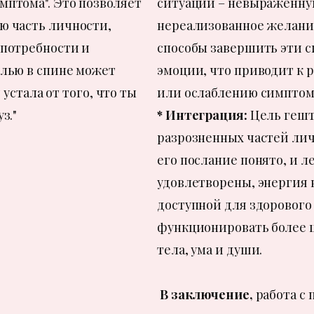
мптома". Это позволяет
ситуации – невыраженную
ю часть личности,
нереализованное желание
 потребности и
способы завершить эти 
олью в спине может
эмоции, что приводит к 
я устала от того, что ты
или ослаблению симптом
з."
* Интеграция:
Цель гешт
разрозненных частей лич
его послание понято, и л
удовлетворены, энергия 
доступной для здорового
функционировать более ц
тела, ума и души.
В заключение,
работа с