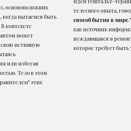
идей гештальт-терап
з, основоположник
телесного опыта, говор
, когда пытаемся быть
способ бытия в мире
. В контексте
как источник информа
имптом может
нуждающаяся в ремонт
т свою истинную
которое требует быть
ытаясь
ям или избегая
остью. Тело в этом
хранителем" этих