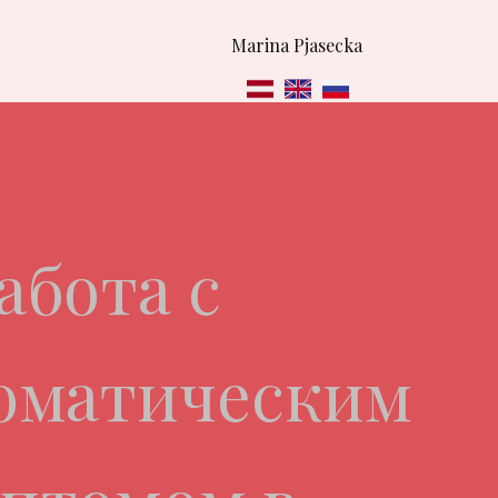
Marina Pjasecka
абота с
оматическим