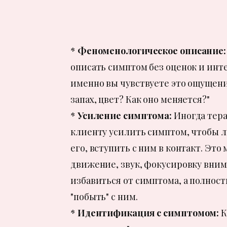
*
Феноменологическое описание
описать симптом без оценок и инт
именно вы чувствуете это ощущение
запах, цвет? Как оно меняется?"
*
Усиление симптома:
Иногда тера
клиенту усилить симптом, чтобы 
его, вступить с ним в контакт. Это
движение, звук, фокусировку вним
избавиться от симптома, а полнос
"побыть" с ним.
*
Идентификация с симптомом:
К