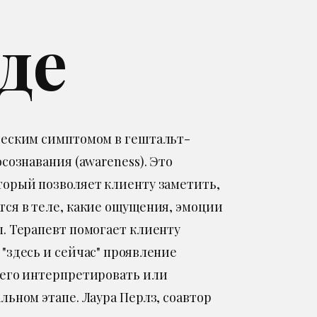
де
ческим симптомом в гештальт-
осознавания (awareness). Это
торый позволяет клиенту заметить,
тся в теле, какие ощущения, эмоции
ы. Терапевт помогает клиенту
"здесь и сейчас" проявление
 его интерпретировать или
льном этапе. Лаура Перлз, соавтор