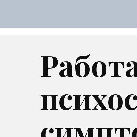
Работа
психо
симпт