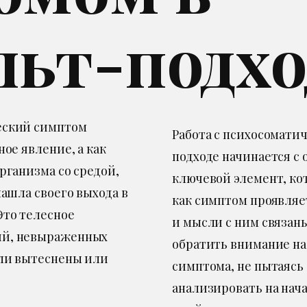
льт-подхо
еский симптом
Работа с психосомати
ое явление, а как
подходе начинается с 
рганизма со средой,
ключевой элемент, ко
нашла своего выхода в
как симптом проявляе
Это телесное
и мысли с ним связан
ий, невыраженных
обратить внимание на 
ыли вытеснены или
симптома, не пытаясь
анализировать на нача