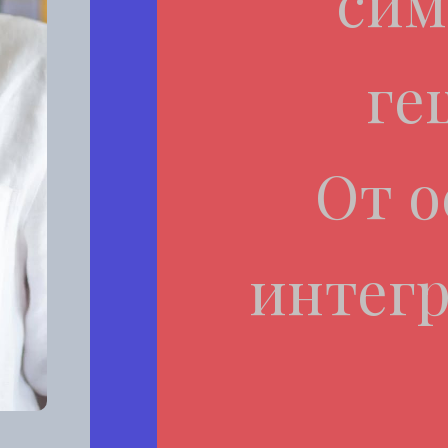
сим
ге
От о
интегр