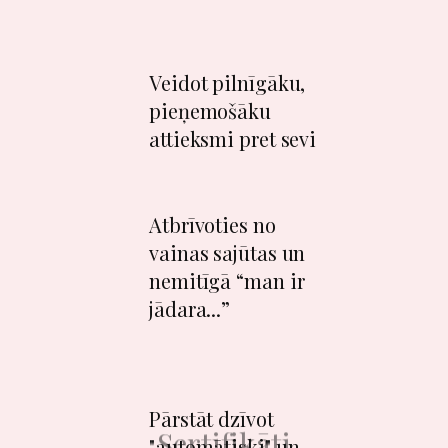
0
​​​Veidot pilnīgāku,
pieņemošāku
6
attieksmi pret sevi
​​​Atbrīvoties no
07
vainas sajūtas un
nemitīgā “man ir
jādara...”
0
​​​Pārstāt dzīvot
"automātiski" un