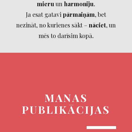
mieru
un
harmoniju
.
Ja esat gatavi
pārmaiņām
, bet
nezināt, no kurienes sākt –
nāciet
, un
mēs to darīsim kopā.
​MANAS
PUBLIKĀCIJAS