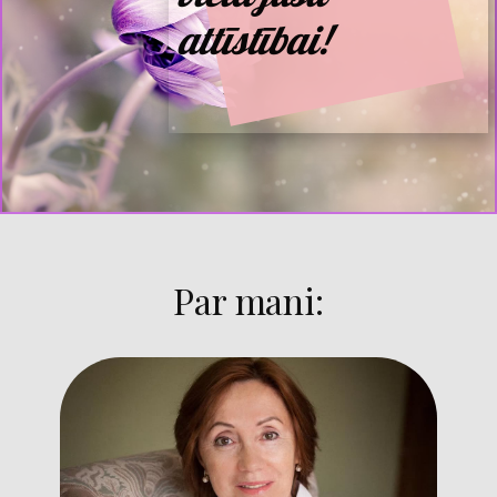
attīstībai!
​Par mani: