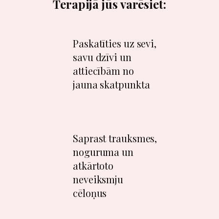
​​Terapijā jūs varēsiet:
​​​Paskatīties uz sevi,
01
savu dzīvi un
attiecībām no
jauna skatpunkta
0
​​​Saprast trauksmes,
noguruma un
2
atkārtoto
neveiksmju
cēloņus