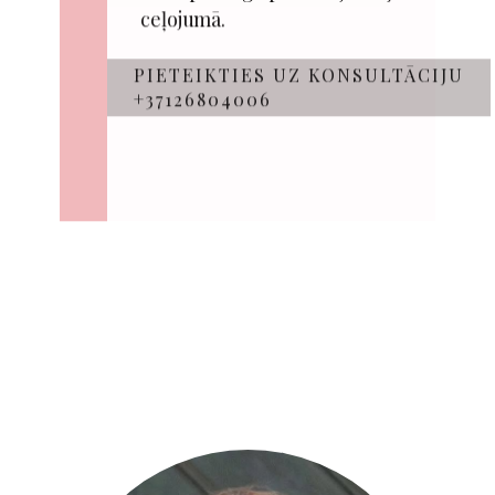
ceļojumā.
PIETEIKTIES UZ KONSULTĀCIJU
+37126804006