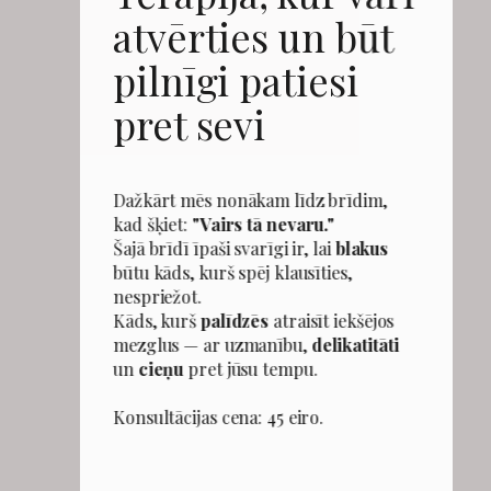
atvērties un būt
pilnīgi patiesi
pret sevi
​Dažkārt mēs nonākam līdz brīdim,
kad šķiet:
"Vairs tā nevaru."
Šajā brīdī īpaši svarīgi ir, lai
blakus
būtu kāds, kurš spēj klausīties,
nespriežot.
Kāds, kurš
palīdzēs
atraisīt iekšējos
mezglus — ar uzmanību,
delikatitāti
un
cieņu
pret jūsu tempu.
Konsultācijas cena: 45 eiro.