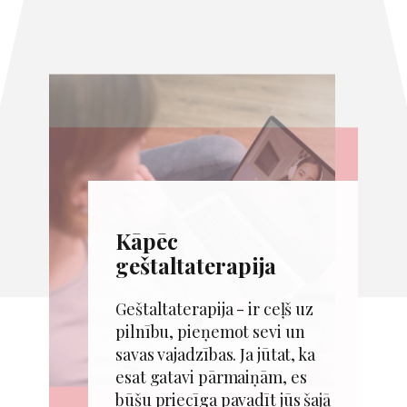
​Kāpēc
geštaltaterapija
​ ​Geštaltaterapija - ir ceļš uz
pilnību, pieņemot sevi un
savas vajadzības. Ja jūtat, ka
esat gatavi pārmaiņām, es
būšu priecīga pavadīt jūs šajā