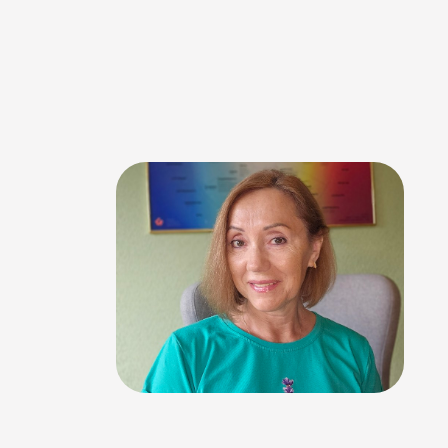
​Psihosomatiskais
simptoms
​31,07,
2025
​​Mans ceļš no