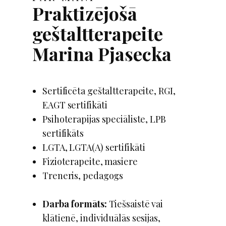
Praktizējošā
geštaltterapeite
Marina Pjaseсka
​​Sertificēta geštaltterapeite, RGI,
EAGT sertifikāti
Psihoterapijas speciāliste, LPB
sertifikāts
LGTA, LGTA(A) sertifikāti
Fizioterapeite, masiere
Treneris, pedagogs
Darba formāts:
Tiešsaistē vai
klātienē, individuālās sesijas,