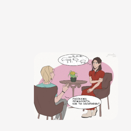
​​Ko nozīmē būt klāt
terapijā?
​​01,08,
2025