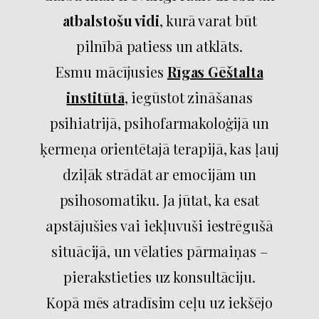
atbalstošu vidi
, kurā varat būt
pilnībā patiess un atklāts.
Esmu mācījusies
Rīgas Gēštalta
institūtā
, iegūstot zināšanas
psihiatrijā, psihofarmakoloģijā un
ķermeņa orientētajā terapijā, kas ļauj
dziļāk strādāt ar emocijām un
psihosomatiku. Ja jūtat, ka esat
apstājušies vai iekļuvuši iestrēgušā
situācijā, un vēlaties pārmaiņas –
pierakstieties uz konsultāciju.
Kopā mēs atradīsim ceļu uz iekšējo