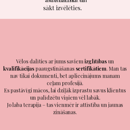
8
sākt izvēlēties.
​Sertifikāti
​​Vēlos dalīties ar jums saviem
izglītības
un
kvalifikācijas
paaugstināšanas
sertifikātiem
. Man tas
nav tikai dokumenti, bet apliecinājums manam
ceļam profesijā.
Es pastāvīgi mācos, lai dziļāk izprastu savus klientus
un palīdzētu viņiem vēl labāk.
Jo laba terapija – tas vienmēr ir attīstība un jaunas
zināšanas.