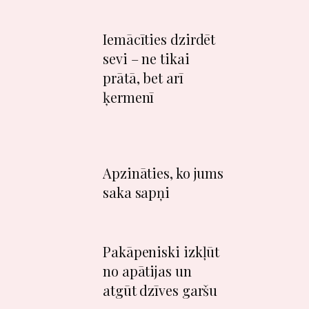
0
​​​Iemācīties dzirdēt
sevi – ne tikai
3
prātā, bet arī
ķermenī
0
​​​Apzināties, ko jums
saka sapņi
4
​​​Pakāpeniski izkļūt
05
no apātijas un
atgūt dzīves garšu