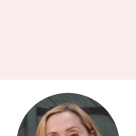
Trauksme:
Palīdzība
trauksmes līmeņa
samazināšanā un rūpes
par trauksmes kontroli.