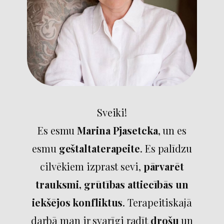
​​Sveiki!
Es esmu
Marina Pjasetcka
, un es
esmu
geštaltaterapeite
. Es palīdzu
cilvēkiem izprast sevi,
p
ārvarēt
trauksmi, grūtības attiecībās un
iekšējos konfliktus
. Terapeitiskajā
darbā man ir svarīgi radīt
drošu
un