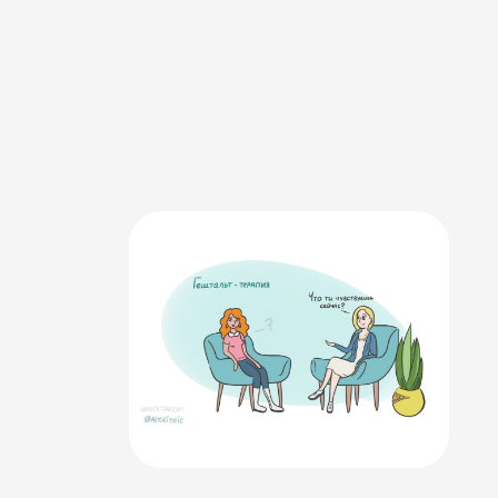
fizioterapeita un
masāžas terapeita
līdz
geštaltterapeitam
​​01,08,
2025