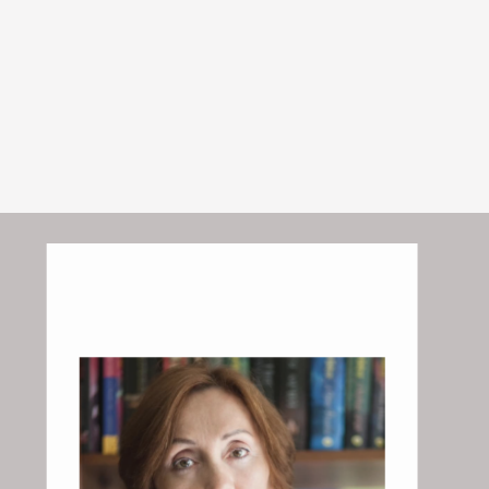
​​Ko nozīmē būt klāt
terapijā?